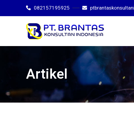
082157195925
ptbrantaskonsulta
Artikel