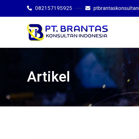
082157195925
ptbrantaskonsulta
Artikel