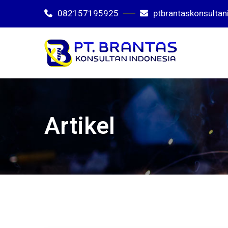
082157195925
ptbrantaskonsulta
Artikel