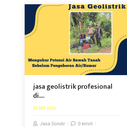
jasa geolistrik profesional
di....
02 SEP 2025
Jasa Sondir
0 kmnt