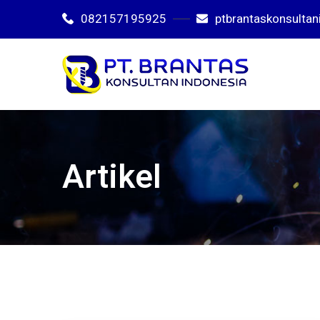
082157195925
ptbrantaskonsulta
Artikel