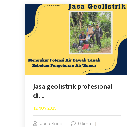
Jasa geolistrik profesional
di....
12 NOV 2025
Jasa Sondir
0 kmnt