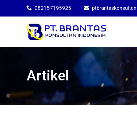
082157195925
ptbrantaskonsulta
Artikel