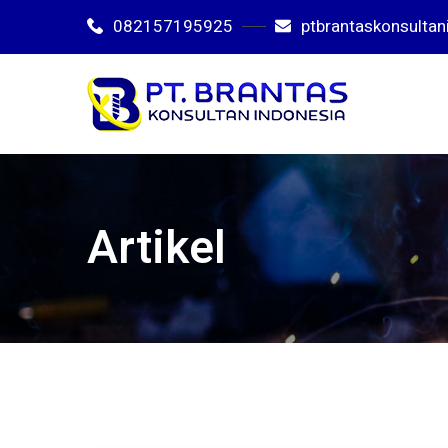
082157195925
ptbrantaskonsulta
Artikel