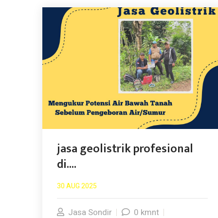
jasa geolistrik profesional
di....
30 AUG 2025
Jasa Sondir
0 kmnt