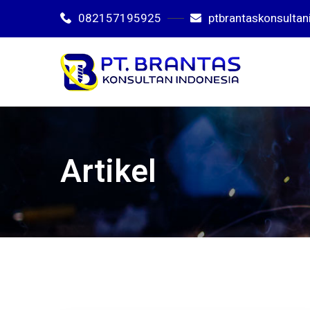
082157195925
ptbrantaskonsulta
Artikel