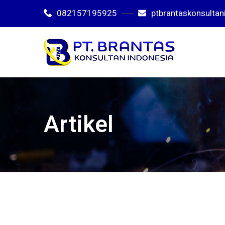
082157195925
ptbrantaskonsulta
Artikel