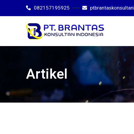
082157195925
ptbrantaskonsulta
Artikel